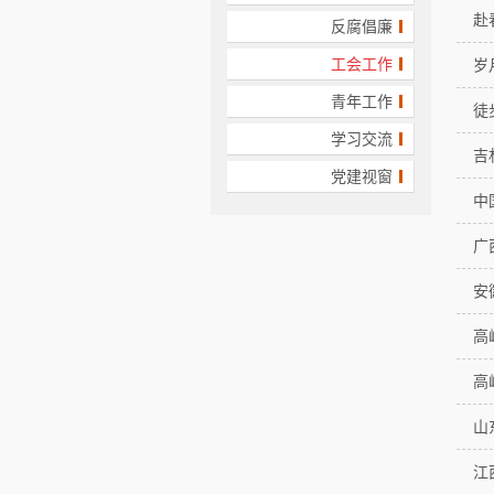
赴
反腐倡廉
工会工作
岁
青年工作
徒
学习交流
吉
党建视窗
中
广
安
高
高
山
江