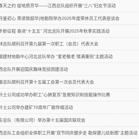
春天之约 绽地质芳华——江西总队组织开展“三八”妇女节活动
月鉴初心 荣退致韶华|地勘院举办2025年度荣休员工代表座谈会
步新征程 奋进“十五五” 河北总队开展2025年秋季实践活动
林总队顺利召开第九届第一次职工（会员）代表大会
国建材地勘中心河北总队举办 “爱老敬老 情满重阳”主题活动
西总队开展迎国庆趣味竞技团建活动
徽总队顺利召开第十五届工会第一次会员代表大会
岭土公司成功举办职工“心肺复苏”急救知识和技能操作比赛
岭土公司举办建矿70周年厂歌传唱活动
东总队（有限公司）举办第十五届国庆联欢会
西总队工会组织全体职工开展“双节同庆健步走 勘探健儿绘新图”主题活动