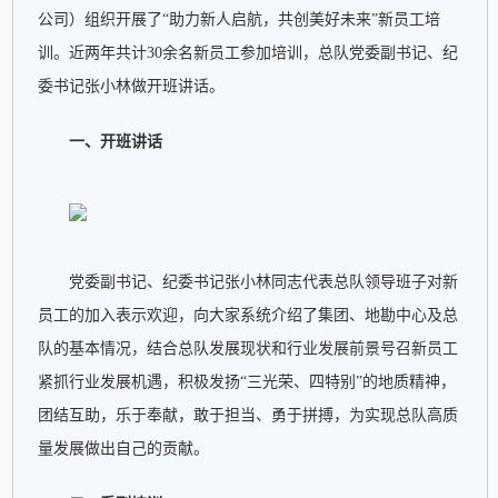
专题专栏
公司）组织开展了“助力新人启航，共创美好未来”新员工培
训。近两年共计30余名新员工参加培训，总队党委副书记、纪
专题建设
委书记张小林做开班讲话。
所属企业
一、开班讲话
党委副书记、纪委书记张小林同志代表总队领导班子对新
员工的加入表示欢迎，向大家系统介绍了集团、地勘中心及总
队的基本情况，结合总队发展现状和行业发展前景号召新员工
紧抓行业发展机遇，积极发扬“三光荣、四特别”的地质精神，
团结互助，乐于奉献，敢于担当、勇于拼搏，为实现总队高质
量发展做出自己的贡献。