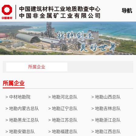
首页
单位概况
新闻中心
业务平台
所属企业
科技创新
所属企业
党的建设
> 中材地勘院
> 地勘河北总队
> 地勘山西总队
人力资源
> 地勘内蒙古总队
> 地勘辽宁总队
> 地勘吉林总队
企业文化
> 地勘黑龙江总队
> 地勘江苏总队
> 地勘浙江总队
云展播
> 地勘安徽总队
> 地勘福建总队
> 地勘江西总队