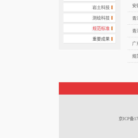
安
岩土科技
测绘科技
青
规范标准
青
重要成果
广
规
京ICP备17