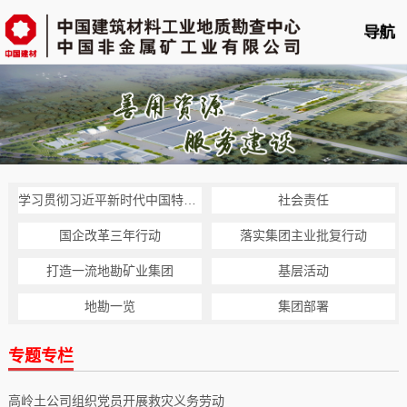
首页
单位概况
新闻中心
业务平台
学习贯彻习近平新时代中国特色社会主义思想主题教育
社会责任
科技创新
国企改革三年行动
落实集团主业批复行动
党的建设
打造一流地勘矿业集团
基层活动
地勘一览
人力资源
集团部署
企业文化
专题专栏
云展播
高岭土公司组织党员开展救灾义务劳动