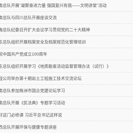
南总队开展“凝聚奋进力量 强国复兴有我——文明讲堂”活动
南总队与四川总队开展座谈交流
海总队纪委召开扩大会议学习贯彻党的二十大精神
东总队组织开展档案安全及档案规范化管理培训
祝中国共产党成立100周年
东总队组织开展学习《地质勘查活动监督管理办法（试行）》
程公司举办第十期岩土工程施工技术交流论坛
南总队参加株洲市国企党建论坛学习
南总队开展《民法典》专题学习活动
好这门必修课 习近平总书记这样说
西总队开展环保与健康专题讲座